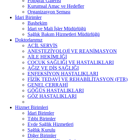
Fotoğraf Galerisi
Kurumsal Amaç ve Hedefler
Organizasyon Şeması
İdari Birimler
Başhekim
İdari ve Mali İşler Müdürlüğü
Sağlık Bakım Hizmetleri Müdürlüğü
Doktorlarımız
ACİL SERVİS
ANESTEZİYOLOJİ VE REANİMASYON
AİLE HEKİMLİĞİ
ÇOCUK SAĞLIĞI VE HASTALIKLARI
AĞIZ VE DİŞ SAĞLIĞI
ENFEKSİYON HASTALIKLARI
FİZİK TEDAVİ VE REHABİLİTASYON (FTR)
GENEL CERRAHİ
GÖĞÜS HASTALIKLARI
GÖZ HASTALIKLARI
Hizmet Birimleri
İdari Birimler
Tıbbi Birimler
Evde Sağlik Hizmetleri
Sağlık Kurulu
Diğer Birimler