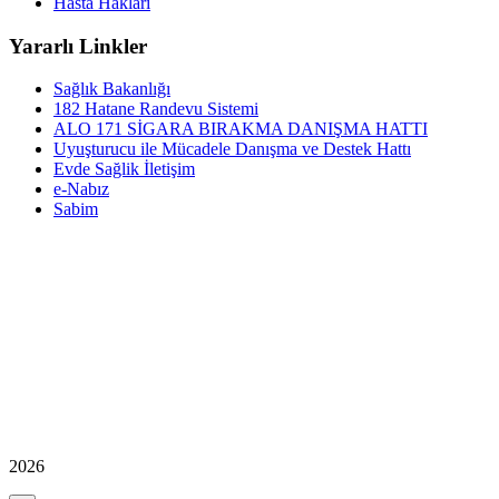
Hasta Hakları
Yararlı Linkler
Sağlık Bakanlığı
182 Hatane Randevu Sistemi
ALO 171 SİGARA BIRAKMA DANIŞMA HATTI
Uyuşturucu ile Mücadele Danışma ve Destek Hattı
Evde Sağlik İletişim
e-Nabız
Sabim
2026