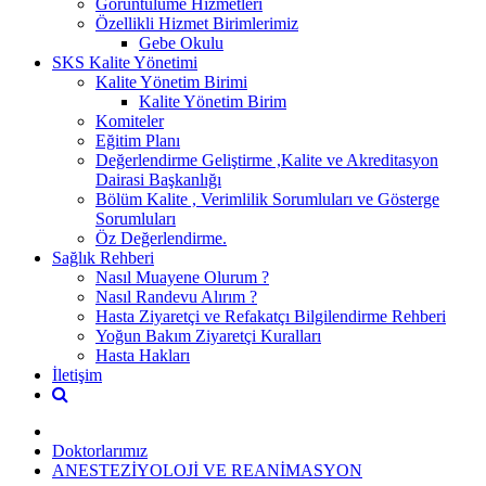
Görüntülüme Hizmetleri
Özellikli Hizmet Birimlerimiz
Gebe Okulu
SKS Kalite Yönetimi
Kalite Yönetim Birimi
Kalite Yönetim Birim
Komiteler
Eğitim Planı
Değerlendirme Geliştirme ,Kalite ve Akreditasyon
Dairasi Başkanlığı
Bölüm Kalite , Verimlilik Sorumluları ve Gösterge
Sorumluları
Öz Değerlendirme.
Sağlık Rehberi
Nasıl Muayene Olurum ?
Nasıl Randevu Alırım ?
Hasta Ziyaretçi ve Refakatçı Bilgilendirme Rehberi
Yoğun Bakım Ziyaretçi Kuralları
Hasta Hakları
İletişim
Doktorlarımız
ANESTEZİYOLOJİ VE REANİMASYON